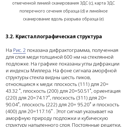
отмеченной линией сканирования ЭДС (c), карта ЭДС
поперечного сечения образца (d) и линейное
сканирование вдоль разрыва образца (e).
3.2. Кристаллографическая структура
На
Рис. 2
показана дифрактограмма, полученная
для слоя меди толщиной 600 нм на стеклянной
подложке. На графике показаны углы дифракции
и индексы Миллера. На фоне сигнала аморфной
структуры стекла видны шесть пиков,
относящихся к меди: плоскость (111) для 20=
43.32 ˚, плоскость (200) для 20=50.51˚, ориентация
(220) для 20=74.17˚, плоскость (311) для 20=
90.04˚, плоскость (222) для 20= 95.20˚ и плоскость
(400) для 20=117.16˚ . Этот сигнал указывает на
аморфную природу подложки и кубическую
структуру напыленного слоя. Постоянные решетки,