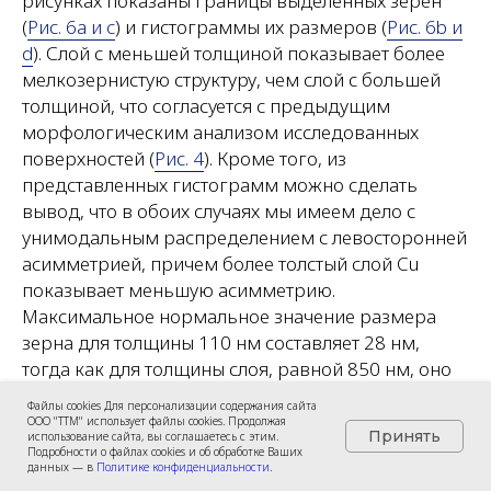
рисунках показаны границы выделенных зерен
(
Рис. 6a и c
) и гистограммы их размеров (
Рис. 6b и
d
). Слой с меньшей толщиной показывает более
мелкозернистую структуру, чем слой с большей
толщиной, что согласуется с предыдущим
морфологическим анализом исследованных
поверхностей (
Рис. 4
). Кроме того, из
представленных гистограмм можно сделать
вывод, что в обоих случаях мы имеем дело с
унимодальным распределением с левосторонней
асимметрией, причем более толстый слой Cu
показывает меньшую асимметрию.
Максимальное нормальное значение размера
зерна для толщины 110 нм составляет 28 нм,
тогда как для толщины слоя, равной 850 нм, оно
составляет 86 нм.
Файлы cookies Для персонализации содержания сайта
ООО "ТТМ" использует файлы cookies. Продолжая
Принять
использование сайта, вы соглашаетесь с этим.
Подробности о файлах cookies и об обработке Ваших
данных — в
Политике конфиденциальности
.