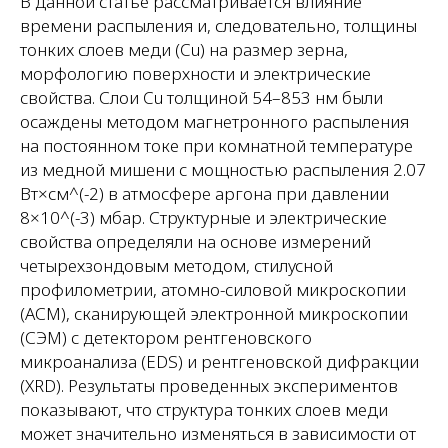
В данной статье рассматривается влияние
времени распыления и, следовательно, толщины
тонких слоев меди (Cu) на размер зерна,
морфологию поверхности и электрические
свойства. Слои Cu толщиной 54–853 нм были
осаждены методом магнетронного распыления
на постоянном токе при комнатной температуре
из медной мишени с мощностью распыления 2.07
Вт×см^(-2) в атмосфере аргона при давлении
8×10^(-3) мбар. Структурные и электрические
свойства определяли на основе измерений
четырехзондовым методом, стилусной
профилометрии, атомно-силовой микроскопии
(АСМ), сканирующей электронной микроскопии
(СЭМ) с детектором рентгеновского
микроанализа (EDS) и рентгеновской дифракции
(XRD). Результаты проведенных экспериментов
показывают, что структура тонких слоев меди
может значительно изменяться в зависимости от