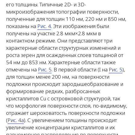
его толщины. Типичные 2D- и 3D-
микроизображения топографии поверхности,
полученные для толщин 110 нм, 220 нм и 850 нм,
показаны на
Рис. 4
. Эти изображения были
получены на участке 2.8 мкм×2.8 мкм в
контактном режиме. Они представляют три
характерные области структурных изменений и
роста зерен для осажденных слоев толщиной от
54 нм до 853 нм. Характерные области также
отмечены на
Рис. 5
. В первой области (I на
Рис. 5
),
для толщин менее 200 нм, на поверхности
подложки происходит зародышеобразование и
формирование редких, разбросанных
кристаллитов Cu с островковой структурой, так
что морфология поверхности слоя, по-видимому,
отражает шероховатость поверхности подложки
(
Рис. 4a
). С увеличением толщины происходит
увеличение концентрации кристаллитов и их
равномерное распределение по поверхности