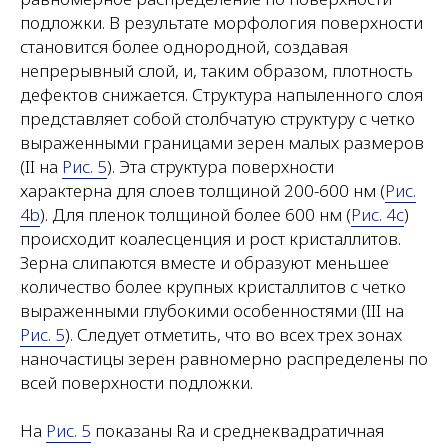
подложки. В результате морфология поверхности
становится более однородной, создавая
непрерывный слой, и, таким образом, плотность
дефектов снижается. Структура напыленного слоя
представляет собой столбчатую структуру с четко
выраженными границами зерен малых размеров
(II на
Рис. 5
). Эта структура поверхности
характерна для слоев толщиной 200-600 нм (
Рис.
4b
). Для пленок толщиной более 600 нм (
Рис. 4c
)
происходит коалесценция и рост кристаллитов.
Зерна слипаются вместе и образуют меньшее
количество более крупных кристаллитов с четко
выраженными глубокими особенностями (III на
Рис. 5
). Следует отметить, что во всех трех зонах
наночастицы зерен равномерно распределены по
всей поверхности подложки.
На
Рис. 5
показаны Ra и среднеквадратичная